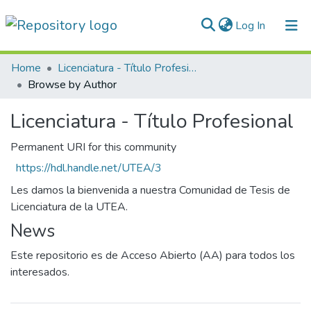
(current)
Log In
Communities & Collections
Home
Licenciatura - Título Profesional
Browse by Author
All of DSpace
Licenciatura - Título Profesional
Normativas
Permanent URI for this community
https://hdl.handle.net/UTEA/3
Les damos la bienvenida a nuestra Comunidad de Tesis de
Licenciatura de la UTEA.
News
Este repositorio es de Acceso Abierto (AA) para todos los
interesados.