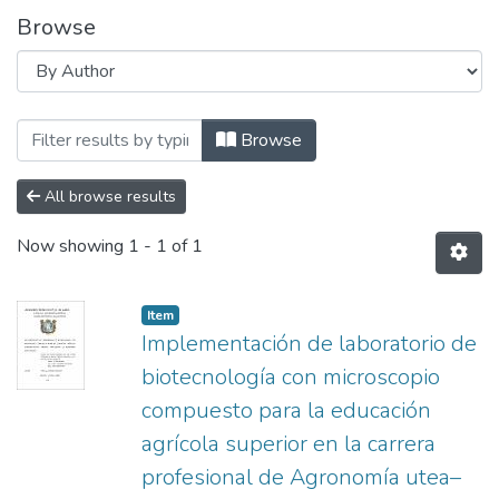
Browse
Browsing Licenciatura - Título Profesio
Browse
All browse results
Now showing
1 - 1 of 1
Item
Implementación de laboratorio de
biotecnología con microscopio
compuesto para la educación
agrícola superior en la carrera
profesional de Agronomía utea–