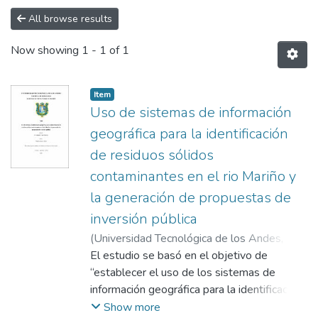
All browse results
Now showing
1 - 1 of 1
Item
Uso de sistemas de información
geográfica para la identificación
de residuos sólidos
contaminantes en el rio Mariño y
la generación de propuestas de
inversión pública
(
Universidad Tecnológica de los Andes
,
2025-12
El estudio se basó en el objetivo de
)
Segovia Ancco, Edwin
;
Armando
Tarco Sánchez
“establecer el uso de los sistemas de
información geográfica para la identificación
de los desechos sólidos contaminantes en
Show more