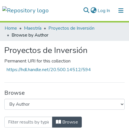
(current)
Log In
Communities & Collections
Home
Maestría
Proyectos de Inversión
Browse by Author
All of DSpace
Proyectos de Inversión
Normativas
Permanent URI for this collection
https://hdl.handle.net/20.500.14512/594
Browse
Browsing Proyectos de Inversión by Au
Browse