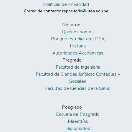
Políticas de Privacidad
facilitado la identificación precisa y detallada
Correo de contacto: repositorio@utea.edu.pe
de los puntos con residuos sólidos
contaminantes a lo largo del río Mariño,
Nosotros
identificando 25 puntos críticos
Quiénes somos
georeferenciales, donde 05 puntos (zona de
Por qué estudiar en UTEA
Aymas alto, Mariño bajo y Lucmapampa)
Historia
con mayor presencia de desechos en
Autoridades Académicas
58.33% categorizados de moderado riesgo
Pregrado
de contaminación, realidad sostenida en la
Facultad de Ingeniería
prueba de Wilcoxon cuyo p-alcanzado
Facultad de Ciencias Jurídicas Contables y
0.001 < al sig. 0.05, determinándose a los
Sociales
GIS sí logran identificar significativa los
Facultad de Ciencias de la Salud
residuos sólidos contaminantes en el rio
Mariño de Abancay.
Posgrado
Escuela de Posgrado
Maestrías
Diplomados