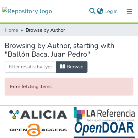
(current)
Log In
Communities & Collections
Home
Browse by Author
All of DSpace
Browsing by Author, starting with
"Ballón Baca, Juan Pedro"
Normativas
Browse
Error fetching items