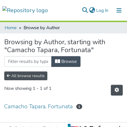
(current)
Log In
Communities & Collections
Home
Browse by Author
All of DSpace
Browsing by Author, starting with
"Camacho Tapara, Fortunata"
Normativas
Browse
All browse results
Now showing
1 - 1 of 1
Camacho Tapara, Fortunata
1