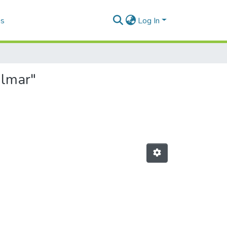
as
Log In
ilmar"