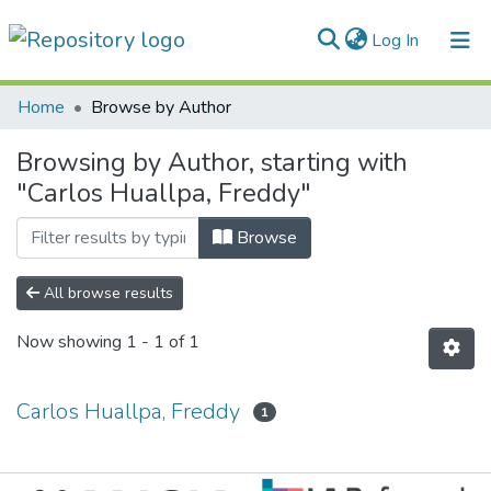
(current)
Log In
Communities & Collections
Home
Browse by Author
All of DSpace
Browsing by Author, starting with
"Carlos Huallpa, Freddy"
Normativas
Browse
All browse results
Now showing
1 - 1 of 1
Carlos Huallpa, Freddy
1