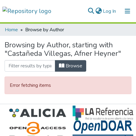
(current)
Log In
Communities & Collections
Home
Browse by Author
All of DSpace
Browsing by Author, starting with
"Castañeda Villegas, Afner Heyner"
Normativas
Browse
Error fetching items