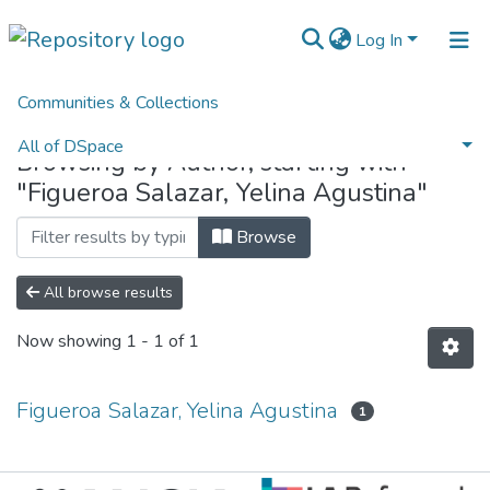
Log In
Communities & Collections
Home
Browse by Author
All of DSpace
Browsing by Author, starting with
"Figueroa Salazar, Yelina Agustina"
Normativas
Browse
All browse results
Now showing
1 - 1 of 1
Figueroa Salazar, Yelina Agustina
1