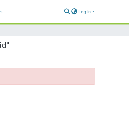
as
Log In
id"