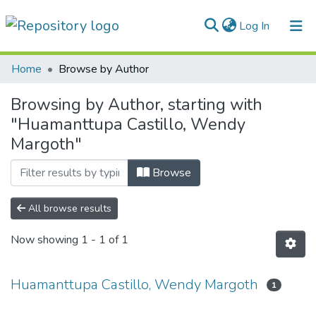
(current)
Log In
Communities & Collections
Home
Browse by Author
All of DSpace
Browsing by Author, starting with
"Huamanttupa Castillo, Wendy
Normativas
Margoth"
Browse
All browse results
Now showing
1 - 1 of 1
Huamanttupa Castillo, Wendy Margoth
1