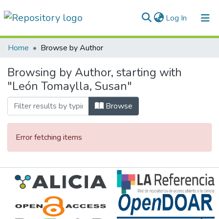
(current)
Log In
Communities & Collections
Home
Browse by Author
All of DSpace
Browsing by Author, starting with
"León Tomaylla, Susan"
Normativas
Browse
Error fetching items