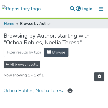
(current)
Log In
Communities & Collections
Home
Browse by Author
All of DSpace
Browsing by Author, starting with
"Ochoa Robles, Noelia Teresa"
Normativas
Browse
All browse results
Now showing
1 - 1 of 1
Ochoa Robles, Noelia Teresa
1