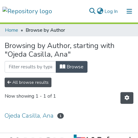
(current)
Log In
Communities & Collections
Home
Browse by Author
All of DSpace
Browsing by Author, starting with
"Ojeda Casilla, Ana"
Normativas
Browse
All browse results
Now showing
1 - 1 of 1
Ojeda Casilla, Ana
1