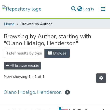
(current)
Log In
Communities & Collections
Home
Browse by Author
All of DSpace
Browsing by Author, starting with
"Olano Hidalgo, Henderson"
Normativas
Browse
All browse results
Now showing
1 - 1 of 1
Olano Hidalgo, Henderson
1