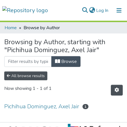
(current)
Log In
Communities & Collections
Home
Browse by Author
All of DSpace
Browsing by Author, starting with
"Pichihua Dominguez, Axel Jair"
Normativas
Browse
All browse results
Now showing
1 - 1 of 1
Pichihua Dominguez, Axel Jair
1