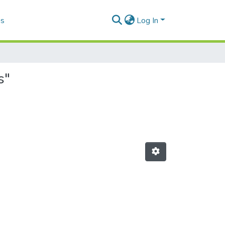
as
Log In
s"