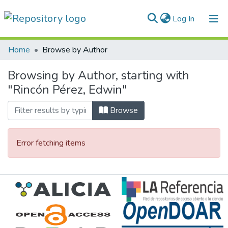
(current)
Log In
Communities & Collections
Home
Browse by Author
All of DSpace
Browsing by Author, starting with
"Rincón Pérez, Edwin"
Normativas
Browse
Error fetching items