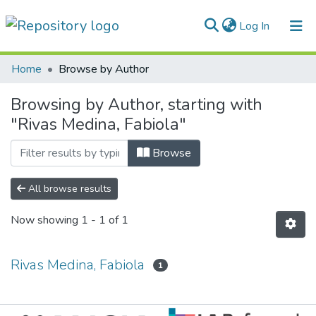
(current)
Log In
Communities & Collections
Home
Browse by Author
All of DSpace
Browsing by Author, starting with
"Rivas Medina, Fabiola"
Normativas
Browse
All browse results
Now showing
1 - 1 of 1
Rivas Medina, Fabiola
1