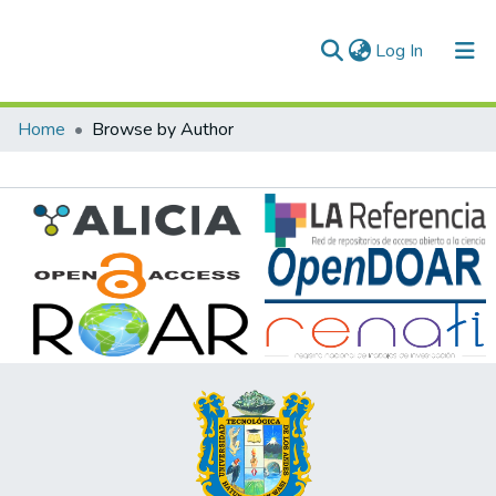
(current)
Log In
Communities & Collections
Home
Browse by Author
All of DSpace
Normativas