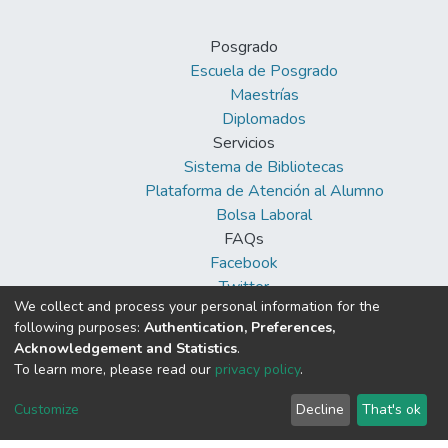
Posgrado
Escuela de Posgrado
Maestrías
Diplomados
Servicios
Sistema de Bibliotecas
Plataforma de Atención al Alumno
Bolsa Laboral
FAQs
Facebook
Twitter
We collect and process your personal information for the
Youtube
following purposes:
Authentication, Preferences,
Acknowledgement and Statistics
.
To learn more, please read our
privacy policy
.
DSpace software
copyright © 2002-2026
Customize
Decline
That's ok
Cookie
Privacy
End User
Send
settings
policy
Agreement
Feedback