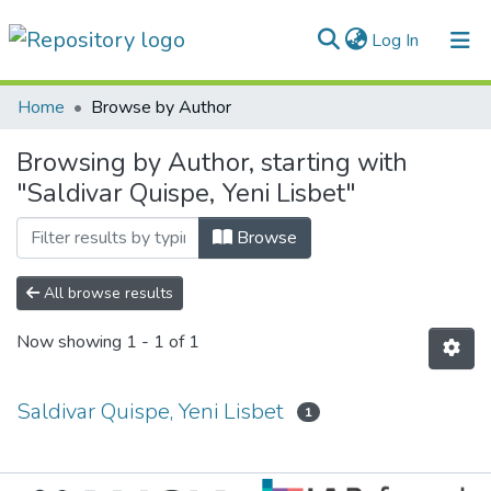
(current)
Log In
Communities & Collections
Home
Browse by Author
All of DSpace
Browsing by Author, starting with
"Saldivar Quispe, Yeni Lisbet"
Normativas
Browse
All browse results
Now showing
1 - 1 of 1
Saldivar Quispe, Yeni Lisbet
1