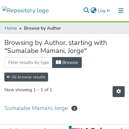
(current)
Log In
Communities & Collections
Home
Browse by Author
All of DSpace
Browsing by Author, starting with
"Sumalabe Mamani, Jorge"
Normativas
Browse
All browse results
Now showing
1 - 1 of 1
Sumalabe Mamani, Jorge
1