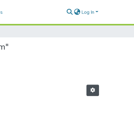
as
Log In
am"