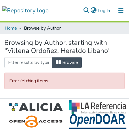
(current)
Log In
Communities & Collections
Home
Browse by Author
All of DSpace
Browsing by Author, starting with
"Villena Ordoñez, Heraldo Libano"
Normativas
Browse
Error fetching items