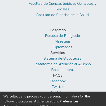
Facultad de Ciencias Jurídicas Contables y
de la primera infancia del Centro de Salud
Sociales
Tamburco, Abancay – 2023.
Facultad de Ciencias de la Salud
Posgrado
Escuela de Posgrado
Maestrías
Diplomados
Servicios
Sistema de Bibliotecas
Plataforma de Atención al Alumno
Bolsa Laboral
FAQs
Facebook
Twitter
Youtube
We collect and process your personal information for the
following purposes:
Authentication, Preferences,