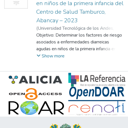
en niños de la primera infancia del
Centro de Salud Tamburco,
Abancay – 2023
(
Universidad Tecnológica de los Andes
,
2025-10
Objetivo: Determinar los factores de riesgo
)
Bocangel Caballero, Soraya
;
Caceres Gomez, Judith
asociados a enfermedades diarreicas
;
Serrano Utani, Juana
Regina
agudas en niños de la primera infancia en el
Centro de Salud Tamburco, Abancay –
Show more
2023. Materiales y Métodos: Se realizó un
estudio observacional de nivel analítico con
un diseño no experimental, transversal de
casos y control. La población estuvo
compuesta por 160 niños de la primera
infancia, divididos equitativamente en dos
grupos: casos y controles, con 80 individuos
en cada grupo. Se analizaron historias
clínicas y se aplicaron encuestas a las
madres de familia. Resultados: Se