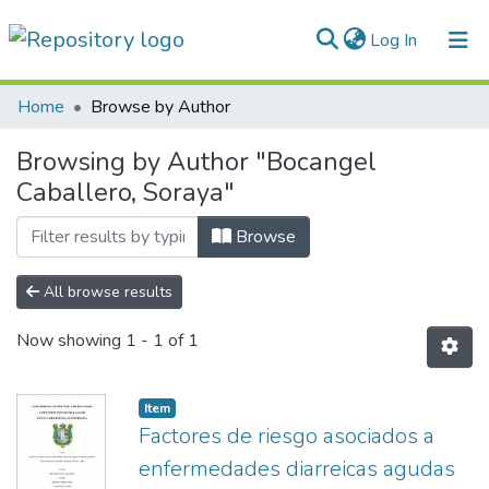
(current)
Log In
Communities & Collections
Home
Browse by Author
All of DSpace
Browsing by Author "Bocangel
Caballero, Soraya"
Normativas
Browse
All browse results
Now showing
1 - 1 of 1
Item
Factores de riesgo asociados a
enfermedades diarreicas agudas