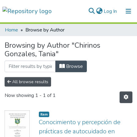
(current)
Log In
Communities & Collections
Home
Browse by Author
All of DSpace
Browsing by Author "Chirinos
Gonzales, Tania"
Normativas
Browse
All browse results
Now showing
1 - 1 of 1
Item
Conocimiento y percepción de
prácticas de autocuidado en