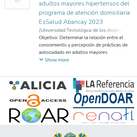
adultos mayores hipertensos del
programa de atención domiciliaria
EsSalud Abancay 2023
(
Universidad Tecnológica de los Andes
,
2024-10
Objetivo: Determinar la relación entre el
)
Chirinos Gonzales, Tania
;
Flores
Pocco, Cledy
conocimiento y percepción de prácticas de
;
Espinoza Palomino, Aydeé
autocuidado en adultos mayores
hipertensos del Programa de Atención
Show more
Domiciliaria EsSalud Abancay 2023.
Metodología: Tipo básico, nivel relacional y
diseño no experimental. Población diana
234 adultos mayores Programa de
Atención Domiciliaria, población accesible
107, tipo de muestreo probabilístico, opción
aleatorio simple, el tamaño de muestra 84
adultos mayores y familiares bajo el diseño
entre sujetos. La técnica encuesta y el
instrumento de medición encuesta de