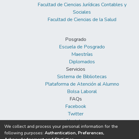
Facultad de Ciencias Jurídicas Contables y
autocuidado en adultos mayores
Sociales
hipertensos. La excepción fue la relación
Facultad de Ciencias de la Salud
entre el conocimiento y la dimensión
actividad física como autocuidado.
Posgrado
Escuela de Posgrado
Maestrías
Diplomados
Servicios
Sistema de Bibliotecas
Plataforma de Atención al Alumno
Bolsa Laboral
FAQs
Facebook
Twitter
Youtube
We collect and process your personal information for the
following purposes:
Authentication, Preferences,