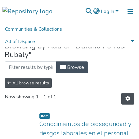
Log In
Communities & Collections
Home
Browse by Author
All of DSpace
Browsing by Author "Durand Porras,
Rubaly"
Normativas
Browse
All browse results
Now showing
1 - 1 of 1
Item
Conocimientos de bioseguridad y
riesgos laborales en el personal