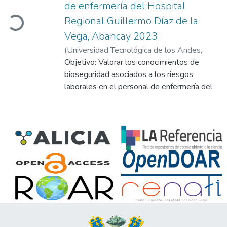
Loading...
de enfermería del Hospital
Regional Guillermo Díaz de la
Vega, Abancay 2023
(
Universidad Tecnológica de los Andes
,
2024-12
Objetivo: Valorar los conocimientos de
)
Durand Porras, Rubaly
;
Achulli
Aguilar, Thalía
bioseguridad asociados a los riesgos
;
Serrano Utani, Juana Regina
laborales en el personal de enfermería del
Hospital Regional Guillermo Díaz de la Vega
Abancay 2023. Metodología: Básico,
relacional, no experimental y transversal.
Población 184, población accesible 101,
muestreo no probabilístico por conveniencia
y la muestra 101 personal de enfermería.
Técnicas encuestas y los instrumentos de
medición encuesta conocimientos
bioseguridad y riesgos laborales, ambos con
validez racional, con participación de 3
jueces y diseño intrasujeto, estadística no