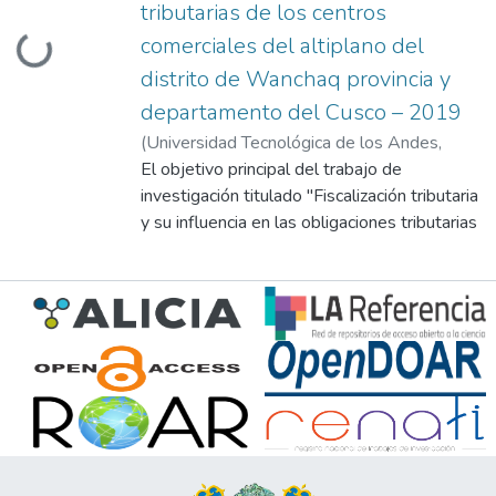
tributarias de los centros
Loading...
comerciales del altiplano del
distrito de Wanchaq provincia y
departamento del Cusco – 2019
(
Universidad Tecnológica de los Andes
,
2023
El objetivo principal del trabajo de
)
Contreras Condori, Teresa
;
Huaynillo
Advire, Maruja
investigación titulado "Fiscalización tributaria
;
Sanchez Quispe, Daisy
y su influencia en las obligaciones tributarias
de los centros comerciales del altiplano del
distrito de Wanchaq, provincia y
departamento del Cusco – 2019" tuvo
como objetivo general determinar cómo la
fiscalización tributaria incide en el
cumplimiento de las obligaciones tributarias
en los centros comerciales.
Se utilizó una metodología básica con un
enfoque cuantitativo y un diseño no
experimental transversal. La población de