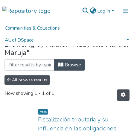
Log In
Communities & Collections
Home
Browse by Author
All of DSpace
Browsing by Author "Huaynillo Advire,
Maruja"
Normativas
Browse
All browse results
Now showing
1 - 1 of 1
Item
Fiscalización tributaria y su
influencia en las obligaciones