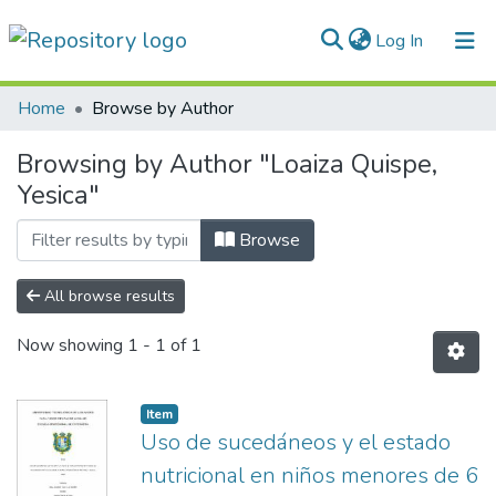
(current)
Log In
Communities & Collections
Home
Browse by Author
All of DSpace
Browsing by Author "Loaiza Quispe,
Yesica"
Normativas
Browse
All browse results
Now showing
1 - 1 of 1
Item
Uso de sucedáneos y el estado
nutricional en niños menores de 6