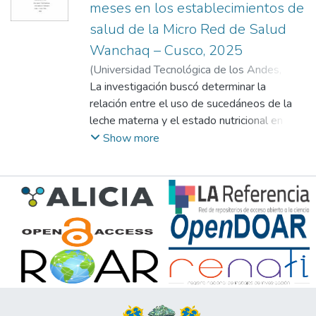
meses en los establecimientos de
salud de la Micro Red de Salud
Wanchaq – Cusco, 2025
(
Universidad Tecnológica de los Andes
,
2026-01
La investigación buscó determinar la
)
Loaiza Quispe, Yesica
;
Cuadros
Tairo , Luz Maribel
relación entre el uso de sucedáneos de la
leche materna y el estado nutricional en
niños menores de 6 meses atendidos en
Show more
los establecimientos de salud de la Micro
Red de Salud Wanchaq (Cusco, 2025). Se
desarrolló con enfoque cuantitativo, de tipo
básico, nivel correlacional y diseño no
experimental. Para recolectar la información
se aplicó una encuesta mediante
cuestionario a una muestra de 100 madres
con hijos de 0 a 6 meses que acudieron a
los centros de salud de la micro red. Los
hallazgos evidenciaron una correlación