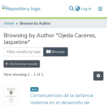
(current)
Log In
Communities & Collections
Home
Browse by Author
All of DSpace
Browsing by Author "Ojeda Caceres,
Jaqueline"
Normativas
Browse
All browse results
Now showing
1 - 1 of 1
Item
Consecuencias de la lactancia
materna en el desarrollo de