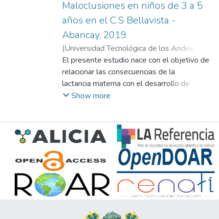
Maloclusiones en niños de 3 a 5
años en el C.S Bellavista -
Abancay, 2019
(
Universidad Tecnológica de los Andes
,
2020
El presente estudio nace con el objetivo de
)
Ojeda Caceres, Jaqueline
;
Huaylla
Prada, Marleni
relacionar las consecuencias de la
;
Chavez Sanchez, Elizabeth
lactancia materna con el desarrollo de
maloclusiones en niños de 3-5 años de
Show more
edad en el C.S Bellavista-Abancay, 2019.
La investigación posee un diseño
observacional, descriptivo, de corte
transversal y de nivel correlacional. La
muestra se conformó por 90 infantes de 3-
5 años de edad. Los resultados
evidenciaron que los tipos de lactancia
materna se divide en tres casos de los
cuales se observó 53.3%(64) con lactancia
materna, 32.5%(39) con lactancia mixta y