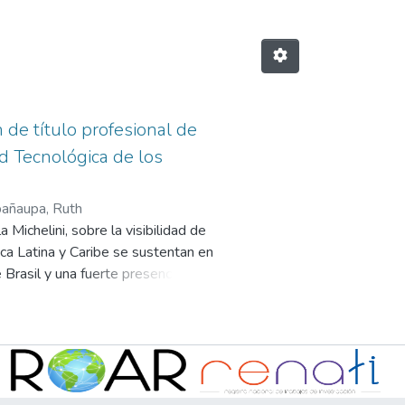
 de título profesional de
d Tecnológica de los
añaupa, Ruth
Michelini, sobre la visibilidad de
ica Latina y Caribe se sustentan en
 Brasil y una fuerte presencia de
be preguntarse por la visibilidad
 dentro del contexto nacional.
s son los utilizados de forma
a realización de trabajos de
grandes, que gozan de una mayor