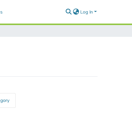
as
Log In
egory
estigación"