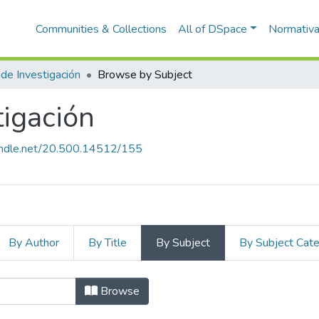
Communities & Collections
All of DSpace
Normativ
de Investigación
Browse by Subject
tigación
handle.net/20.500.14512/155
By Author
By Title
By Subject
By Subject Cat
tigación by Subject "Trabajo de Inv
Browse