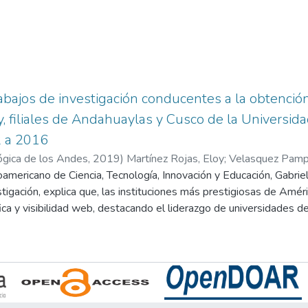
rabajos de investigación conducentes a la obtención
, filiales de Andahuaylas y Cusco de la Universida
 a 2016
ógica de los Andes
,
2019
)
Martínez Rojas, Eloy
;
Velasquez Pamp
americano de Ciencia, Tecnología, Innovación y Educación, Gabriela 
stigación, explica que, las instituciones más prestigiosas de Amér
fica y visibilidad web, destacando el liderazgo de universidades de
ico, Colombia, Argentina, Chile y Venezuela. “Ante este mapa, ca
 Privadas en la producción de conocimiento y su posicionamiento
ilizarse distintos indicadores, donde los indicadores bibliométrico
 & Buitron, 2009).
erando aquellas barreras que limitan la producción intelectual y l
endo tomado una gran ventaja las universidades de las ciudades 