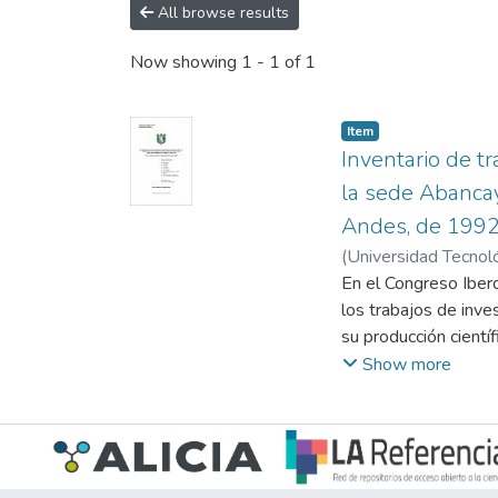
All browse results
Now showing
1 - 1 of 1
Item
Inventario de t
la sede Abancay
Andes, de 1992
(
Universidad Tecnol
En el Congreso Ibero
los trabajos de inve
su producción cientí
universidades de Méx
Show more
de las Universidades
Para ello, pueden ut
tradicional” (Pagano
En Perú se están sup
investigación, habi