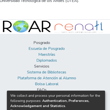
uena calidad de vida y el 1.7%
a Universidad Tecnológica de los Andes (UTEA).
 de emociones negativas y de las
iva a la automedicación basada en
% expresaron actitud neutra a la
ad de vida. Forma de resultados
e la población no requerida,
Posgrado
 la automedicación y calidad de
Escuela de Posgrado
Maestrías
Diplomados
Servicios
Sistema de Bibliotecas
Plataforma de Atención al Alumno
Bolsa Laboral
FAQs
Facebook
We collect and process your personal information for the
following purposes:
Authentication, Preferences,
Twitter
Acknowledgement and Statistics
.
Youtube