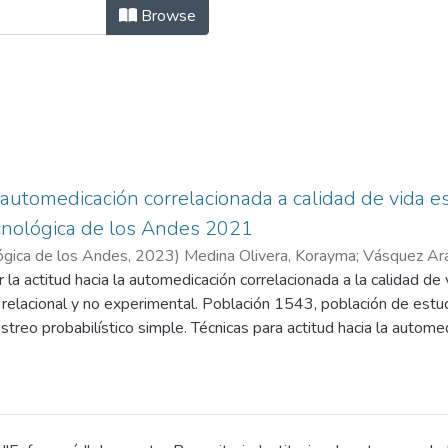
nal de Enfermería by Subject "Actit
Browse
a automedicación correlacionada a calidad de vida 
cnológica de los Andes 2021
ógica de los Andes
,
2023
)
Medina Olivera, Korayma
;
Vásquez Ara
 la actitud hacia la automedicación correlacionada a la calidad de
, relacional y no experimental. Población 1543, población de es
treo probabilístico simple. Técnicas para actitud hacia la automed
strumentos de medición las escalas con validez y consistencia inte
dad para los participantes y denominada encuesta en línea. Resul
egativa a la automedicación y de las cuales, el 25.4% señalaron 
egativa hacia la automedicación, el 35.6% actitud positiva hacia la