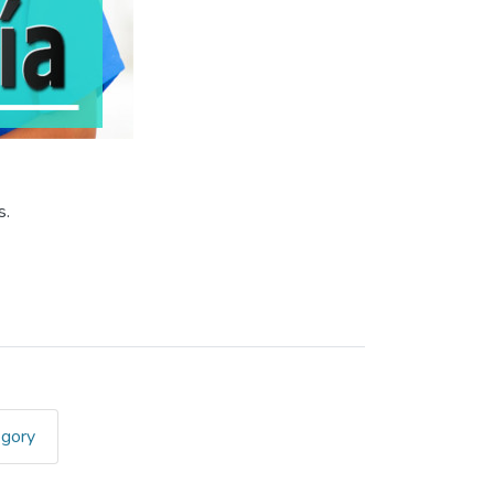
s.
egory