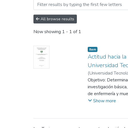
Browsing Escuela Profesio
All browse results
Now showing
1 - 1 of 1
Item
Actitud hacia l
Universidad Te
(
Universidad Tecnol
Merino, Rómulo
Objetivo: Determinar
investigación básica
de enfermería y mues
psicometría y los in
Show more
cuestiones de facili
expresaron actitud n
refirieron actitud n