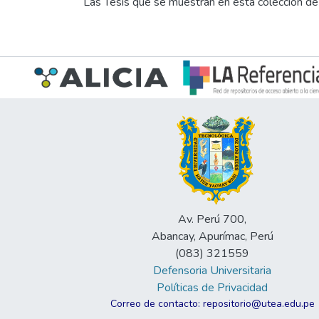
neutra hacia la auto
Las Tesis que se muestran en esta colección de
deficiente calidad de
Inferenciales: El 45
cuales, el 32.2% se
pares y publicidad y
automedicación por d
finales: tablas y gr
distribución probabil
Conclusión: Logramos
vida.
Av. Perú 700,
Abancay, Apurímac, Perú
(083) 321559
Defensoria Universitaria
Políticas de Privacidad
Correo de contacto: repositorio@utea.edu.pe