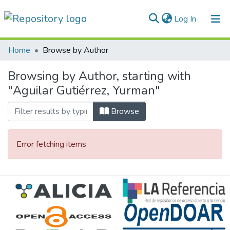
(current)
Log In
Communities & Collections
Home
Browse by Author
All of DSpace
Browsing by Author, starting with
"Aguilar Gutiérrez, Yurman"
Normativas
Browse
Error fetching items