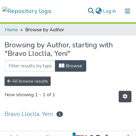
(current)
Log In
Communities & Collections
Home
Browse by Author
All of DSpace
Browsing by Author, starting with
"Bravo Lloclla, Yeni"
Normativas
Browse
All browse results
Now showing
1 - 1 of 1
Bravo Lloclla, Yeni
1