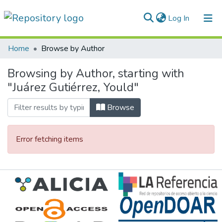
(current)
Log In
Communities & Collections
Home
Browse by Author
All of DSpace
Browsing by Author, starting with
"Juárez Gutiérrez, Yould"
Normativas
Browse
Error fetching items