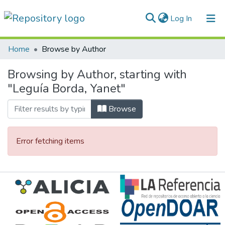
(current)
Log In
Communities & Collections
Home
Browse by Author
All of DSpace
Browsing by Author, starting with
"Leguía Borda, Yanet"
Normativas
Browse
Error fetching items