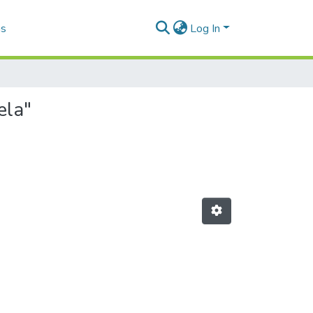
as
Log In
ela"