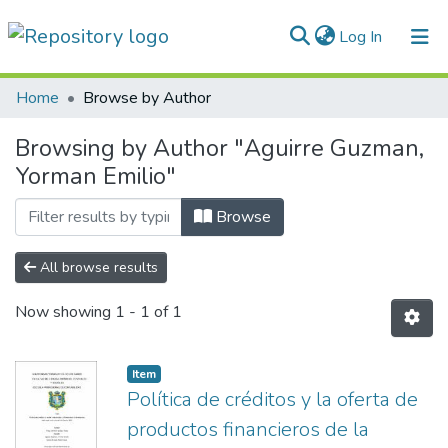
(current)
Log In
Communities & Collections
Home
Browse by Author
All of DSpace
Browsing by Author "Aguirre Guzman,
Yorman Emilio"
Normativas
Browse
All browse results
Now showing
1 - 1 of 1
Item
Política de créditos y la oferta de
productos financieros de la