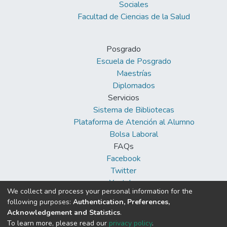
Sociales
sentido mientras que la entidad financiera
Facultad de Ciencias de la Salud
tenga bien implementado sus políticas de
crédito se verá reflejado en las ofertas de
productos financieros que ofrezcan a los
Posgrado
clientes que lo soliciten
Escuela de Posgrado
Maestrías
Diplomados
Servicios
Sistema de Bibliotecas
Plataforma de Atención al Alumno
Bolsa Laboral
FAQs
Facebook
Twitter
Youtube
We collect and process your personal information for the
following purposes:
Authentication, Preferences,
Acknowledgement and Statistics
.
To learn more, please read our
privacy policy
.