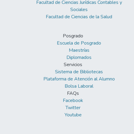
Facultad de Ciencias Jurídicas Contables y
conclusión que el sistema de agua potable,
Sociales
saneamiento básico de la localidad de
Facultad de Ciencias de la Salud
Laccaicca es sostenible, pero no en su
totalidad, además se hizo una
compatibilidad técnica del sistema para un
Posgrado
tiempo de 20 años más, dando como
Escuela de Posgrado
resultado la cobertura de agua potable,
Maestrías
implementación de ciertos componentes y
Diplomados
el cambio parcial del saneamiento básico.
Servicios
Sistema de Bibliotecas
Plataforma de Atención al Alumno
Bolsa Laboral
FAQs
Facebook
Twitter
Youtube