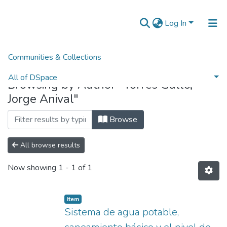
Log In
Communities & Collections
Home
Browse by Author
All of DSpace
Browsing by Author "Torres Gallo,
Jorge Anival"
Normativas
Browse
All browse results
Now showing
1 - 1 of 1
Item
Sistema de agua potable,