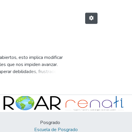
biertos, esto implica modificar
ales que nos impiden avanzar.
erar debilidades, frustraciones,
iveles de autoestima, crisis de
 busca sensibilizar y motivar el
conocimiento, autocontrol,
importantes sobre la inteligencia
Posgrado
 algunas estrategias sencillas y
Escuela de Posgrado