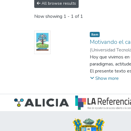
All browse results
Now showing
1 - 1 of 1
Item
Motivando el ca
(
Universidad Tecnol
Hoy que vivimos en u
paradigmas, actitude
El presente texto es
errores y carencias 
Show more
valores y una fuerte 
Gran parte de nuestra
cambio de actitud, 
automotivación, habi
Este texto está orga
emocional y la práct