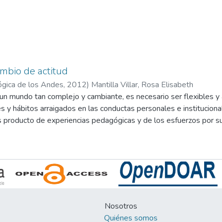
mbio de actitud
ógica de los Andes
,
2012
)
Mantilla Villar, Rosa Elisabeth
n mundo tan complejo y cambiante, es necesario ser flexibles y a
s y hábitos arraigados en las conductas personales e institucion
 producto de experiencias pedagógicas y de los esfuerzos por sup
que en la tarea educativa fui encontrando, manifestados en bajos n
resistencia al cambio.
 crisis educativa es actitudinal. Por esta razón, el presente texto
mediante el desarrollo de habilidades emocionales como son: auto
lidades sociales y una práctica constante de valores.
nizado en cuatro partes: en la primera parte se aborda aspectos 
Nosotros
ica de valores en la labor educativa; en la segunda parte propongo
Quiénes somos