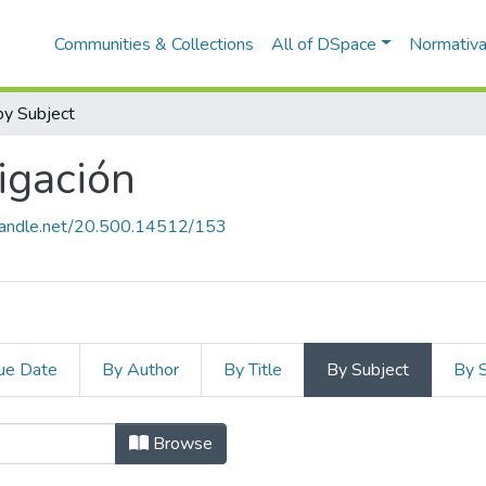
Communities & Collections
All of DSpace
Normativ
y Subject
igación
.handle.net/20.500.14512/153
ue Date
By Author
By Title
By Subject
By 
tigación by Subject "Actitud"
Browse