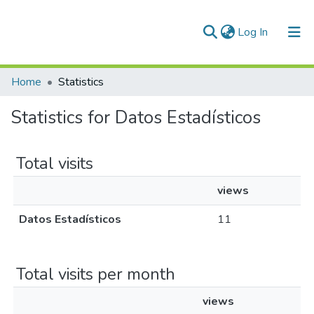
(current)
Log In
Communities & Collections
Home
Statistics
All of DSpace
Statistics for Datos Estadísticos
Normativas
Total visits
views
Datos Estadísticos
11
Total visits per month
views