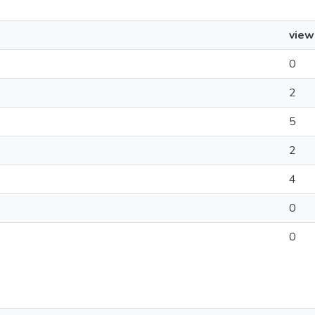
view
0
2
5
2
4
0
0