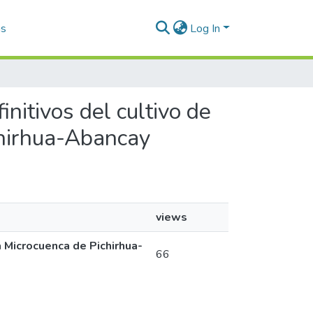
as
Log In
initivos del cultivo de
chirhua-Abancay
views
a Microcuenca de Pichirhua-
66