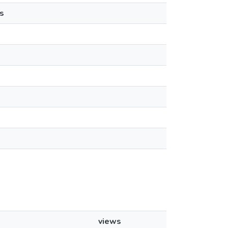
s
views