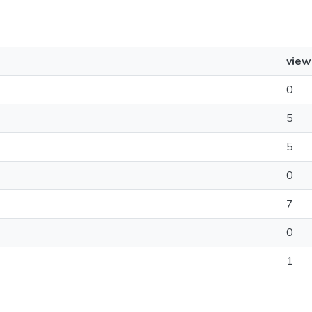
view
0
5
5
0
7
0
1