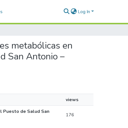
as
Log In
des metabólicas en
ud San Antonio –
views
al Puesto de Salud San
176