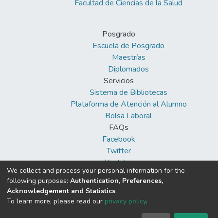
Facultad de Ciencias de la Salud
Posgrado
Escuela de Posgrado
Maestrías
Diplomados
Servicios
Sistema de Bibliotecas
Plataforma de Atención al Alumno
Bolsa Laboral
FAQs
Facebook
Twitter
Youtube
We collect and process your personal information for the
following purposes:
Authentication, Preferences,
Acknowledgement and Statistics
.
To learn more, please read our
privacy policy
.
DSpace software
copyright © 2002-2026