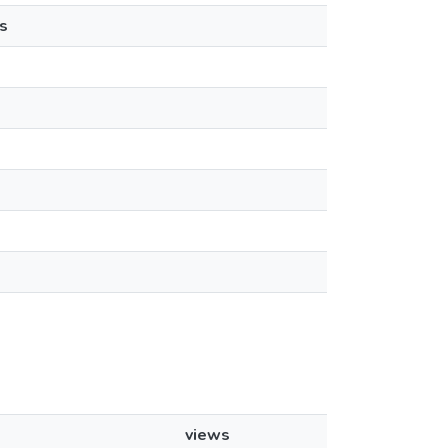
s
views