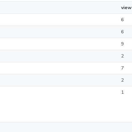
view
6
6
9
2
7
2
1