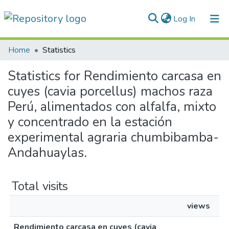
(current)
Log In
Communities & Collections
Home
Statistics
All of DSpace
Statistics for Rendimiento carcasa en
cuyes (cavia porcellus) machos raza
Normativas
Perú, alimentados con alfalfa, mixto
y concentrado en la estación
experimental agraria chumbibamba-
Andahuaylas.
Total visits
views
Rendimiento carcasa en cuyes (cavia