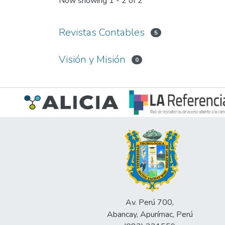
Now showing
1 - 2 of 2
Revistas Contables
5
Visión y Misión
0
Av. Perú 700,
Abancay, Apurímac, Perú