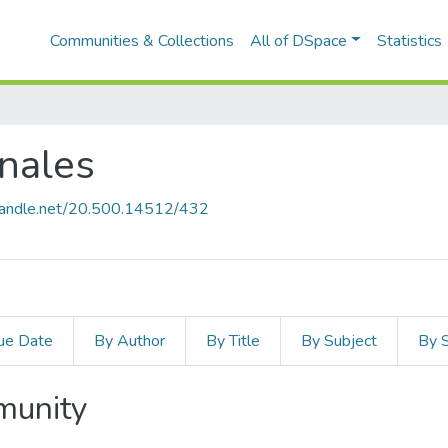
Communities & Collections
All of DSpace
Statistics
onales
.handle.net/20.500.14512/432
ue Date
By Author
By Title
By Subject
By 
mmunity