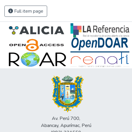
Full item page
Av. Perú 700,
Abancay, Apurímac, Perú