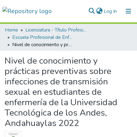
(current)
Log In
Communities & Collections
Home
Licenciatura - Título Profesional
Escuela Profesional de Enfermería
All of DSpace
Nivel de conocimiento y prácticas preventivas sobre infecciones de transmisión sexual en estudiantes de enfermería de la Universidad Tecnológica de los Andes, Andahuaylas 2022
Statistics
Nivel de conocimiento y
Normativas
prácticas preventivas sobre
infecciones de transmisión
sexual en estudiantes de
enfermería de la Universidad
Tecnológica de los Andes,
Andahuaylas 2022