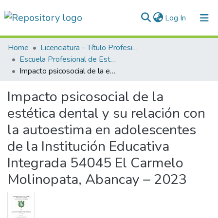
(current)
Log In
Communities & Collections
Home
Licenciatura - Título Profesional
Escuela Profesional de Estomatología
All of DSpace
Impacto psicosocial de la estética dental y su relación con la autoestima en adolescentes de la Institución Educativa Integrada 54045 El Carmelo Molinopata, Abancay – 2023
Statistics
Impacto psicosocial de la
Normativas
estética dental y su relación con
la autoestima en adolescentes
de la Institución Educativa
Integrada 54045 El Carmelo
Molinopata, Abancay – 2023