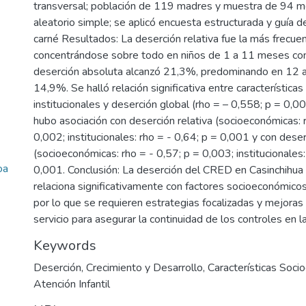
transversal; población de 119 madres y muestra de 94 
aleatorio simple; se aplicó encuesta estructurada y guía d
carné Resultados: La deserción relativa fue la más frecu
concentrándose sobre todo en niños de 1 a 11 meses con
deserción absoluta alcanzó 21,3%, predominando en 12 
14,9%. Se halló relación significativa entre característic
institucionales y deserción global (rho = – 0,558; p = 0,
hubo asociación con deserción relativa (socioeconómicas: 
0,002; institucionales: rho = - 0,64; p = 0,001 y con dese
(socioeconómicas: rho = - 0,57; p = 0,003; institucionales:
oa
0,001. Conclusión: La deserción del CRED en Casinchihua 
relaciona significativamente con factores socioeconómicos 
por lo que se requieren estrategias focalizadas y mejoras 
servicio para asegurar la continuidad de los controles en la
Keywords
Deserción
,
Crecimiento y Desarrollo
,
Características Soc
Atención Infantil