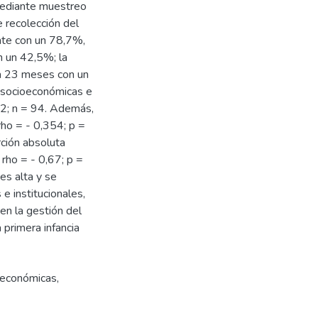
mediante muestreo
e recolección del
ente con un 78,7%,
 un 42,5%; la
a 23 meses con un
as socioeconómicas e
002; n = 94. Además,
rho = - 0,354; p =
rción absoluta
 rho = - 0,67; p =
es alta y se
e institucionales,
en la gestión del
 primera infancia
ioeconómicas
,