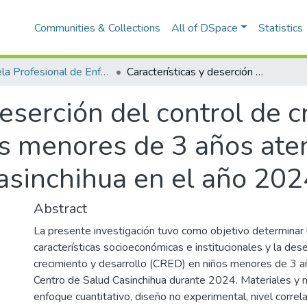
Communities & Collections
All of DSpace
Statistics
Escuela Profesional de Enfermería
Características y deserción del control de crecimiento y desarrollo en niños menores de 3 años atendidos en el Centro de Salud Casinchihua en el año 2024
deserción del control de 
os menores de 3 años ate
asinchihua en el año 202
Abstract
La presente investigación tuvo como objetivo determinar l
características socioeconómicas e institucionales y la dese
crecimiento y desarrollo (CRED) en niños menores de 3 a
Centro de Salud Casinchihua durante 2024. Materiales y
enfoque cuantitativo, diseño no experimental, nivel correla